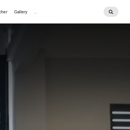
cher
Gallery
…